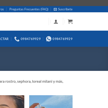
ros
Preguntas Frecuentes (FAQ)
Suscribete
ACTAR
0984769929
0984769929
a rostro, sephora, loreal milani y más,