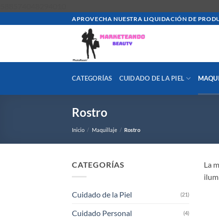
Saltar
588574048294010
al
APROVECHA NUESTRA LIQUIDACIÓN DE PRODU
contenido
CATEGORÍAS
CUIDADO DE LA PIEL
MAQUI
Rostro
Inicio
/
Maquillaje
/
Rostro
CATEGORÍAS
La m
ilum
Cuidado de la Piel
(21)
Cuidado Personal
(4)