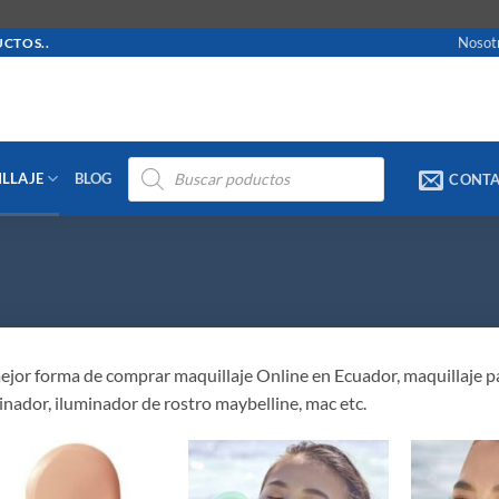
Nosot
CTOS..
Búsqueda
LLAJE
BLOG
CONT
de
productos
ejor forma de comprar maquillaje Online en Ecuador, maquillaje par
inador, iluminador de rostro maybelline, mac etc.