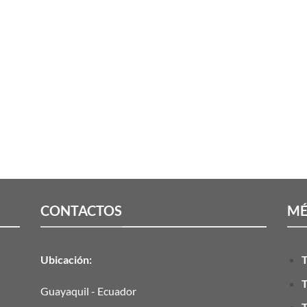
CONTACTOS
MÉ
Ubicación:
T
T
Guayaquil - Ecuador
T