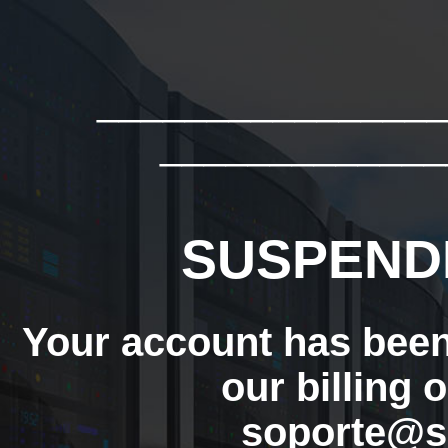
_______________
_____________
SUSPEND
Your account has bee
our billing 
soporte@s